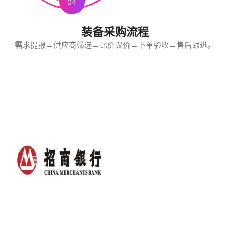
04
装备采购流程
需求提报→供应商筛选→比价议价→下单验收→售后跟进。