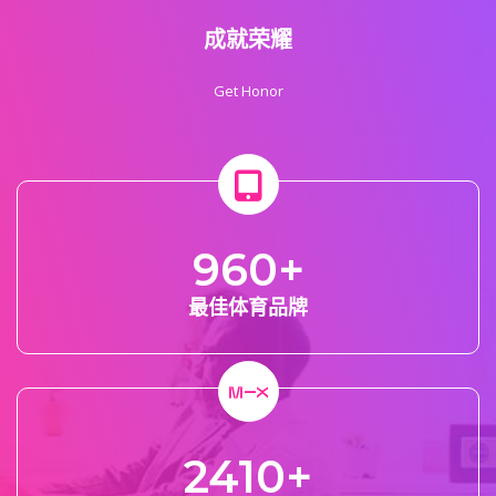
成就荣耀
Get Honor
960
+
最佳体育品牌
2410
+