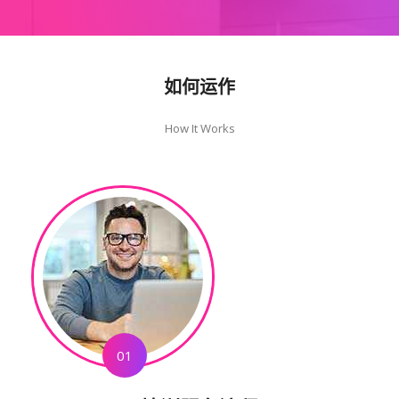
如何运作
How It Works
01