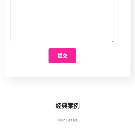
提交
经典案例
Our Cases