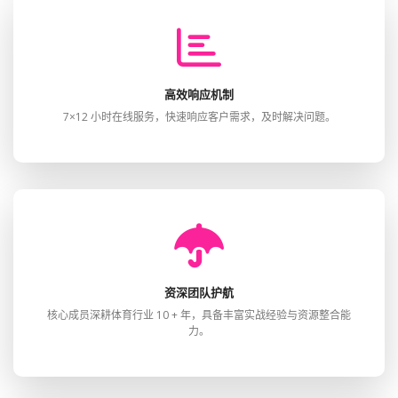
高效响应机制
7×12 小时在线服务，快速响应客户需求，及时解决问题。
资深团队护航
核心成员深耕体育行业 10 + 年，具备丰富实战经验与资源整合能
力。