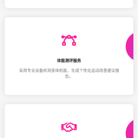
体能测评服务
采用专业设备检测身体机能，生成个性化运动改善建议报
告。