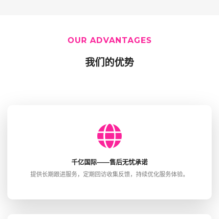
OUR ADVANTAGES
我们的优势
千亿国际——售后无忧承诺
提供长期跟进服务，定期回访收集反馈，持续优化服务体验。