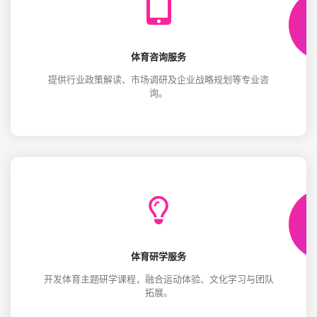
体育咨询服务
提供行业政策解读、市场调研及企业战略规划等专业咨
询。
体育研学服务
开发体育主题研学课程，融合运动体验、文化学习与团队
拓展。