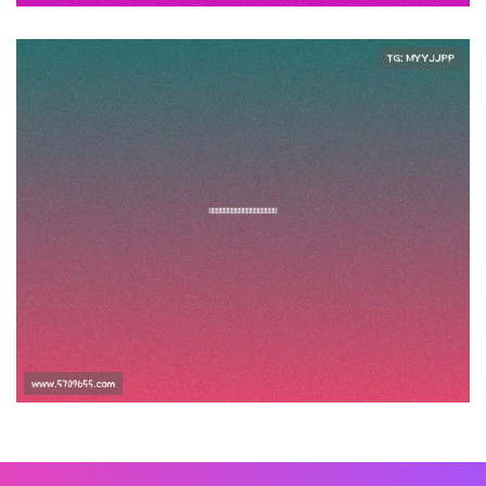
电子竞技论文大纲电子竞技专业论文
选题