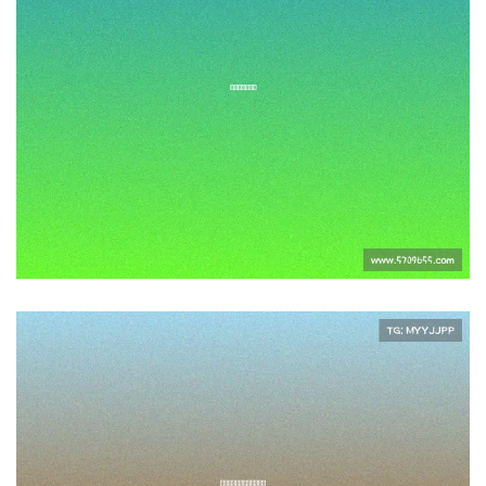
腐团儿比赛解说