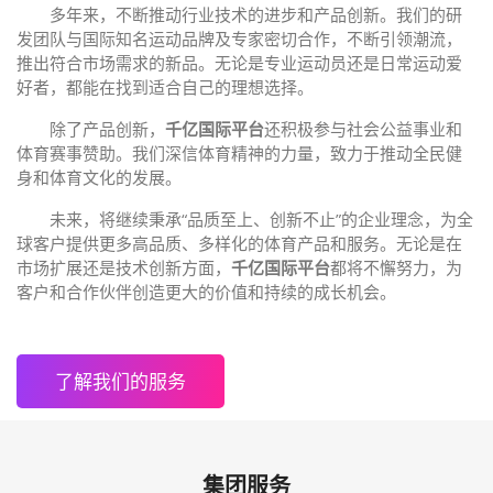
多年来，不断推动行业技术的进步和产品创新。我们的研
发团队与国际知名运动品牌及专家密切合作，不断引领潮流，
推出符合市场需求的新品。无论是专业运动员还是日常运动爱
好者，都能在找到适合自己的理想选择。
除了产品创新，
千亿国际平台
还积极参与社会公益事业和
体育赛事赞助。我们深信体育精神的力量，致力于推动全民健
身和体育文化的发展。
未来，将继续秉承“品质至上、创新不止”的企业理念，为全
球客户提供更多高品质、多样化的体育产品和服务。无论是在
市场扩展还是技术创新方面，
千亿国际平台
都将不懈努力，为
客户和合作伙伴创造更大的价值和持续的成长机会。
了解我们的服务
集团服务