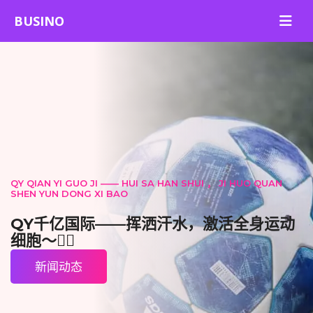
QY QIAN YI GUO JI —— HUI SA HAN SHUI ， JI HUO QUAN
SHEN YUN DONG XI BAO ️
QY千亿国际——挥洒汗水，激活全身运动
细胞～🏃‍♂️
新闻动态