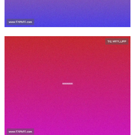
电子竞技鬼谷子怎么玩