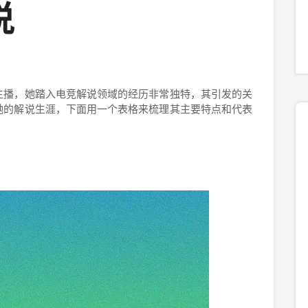
说
主播，她踏入电竞解说领域的经历非常独特，其引发的关
她的解说生涯，下面用一个表格来梳理其主要特点和代表