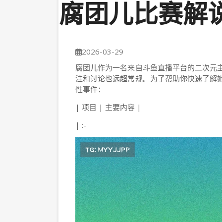
腐团儿比赛解
2026-03-29
腐团儿作为一名来自斗鱼直播平台的二次元
注和讨论也远超常规。为了帮助你快速了解
性事件：
| 项目 | 主要内容 |
| :-