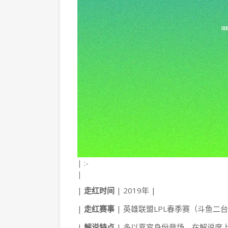
| :-
|
|
走红时间
| 2019年 |
|
走红赛事
| 英雄联盟LPL春季赛（斗鱼二台
|
解说特点
| 多以嘉宾身份登场，在解说席