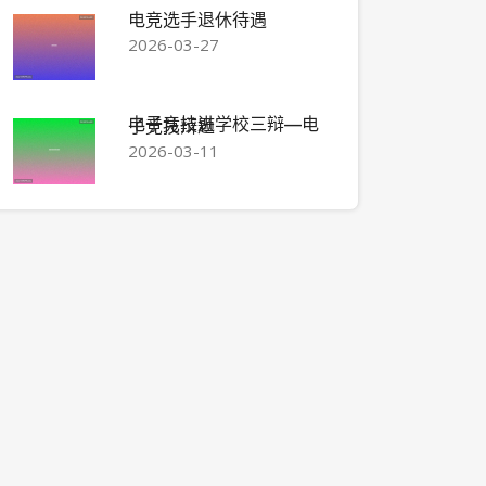
电竞选手退休待遇
2026-03-27
电子竞技进学校三辩—电子竞技辩题
2026-03-11