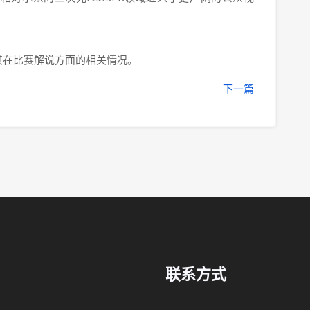
其在比赛解说方面的相关情况。
下一篇
联系方式