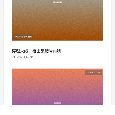
穿越火线：枪王集结号再响
2026-03-28