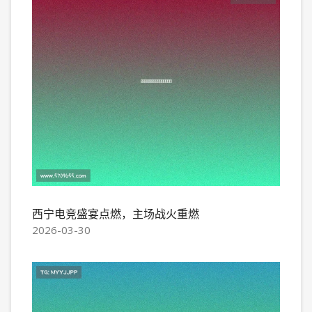
西宁电竞盛宴点燃，主场战火重燃
2026-03-30