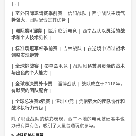
| : |
|
室外国际邀请赛季前赛
| 信阳战队 | 西宁战队
主场气
势强大
，团队配合是其优势 |
|
洲际赛4强赛
| 临沂 临沂电竞 | 西宁战队以
灵活的战
术和个人技术
见长 |
|
标准场冠军杯季前赛
| 吉林战队 | 在逆境中通过
战术
调整实现逆转
|
|
全球挑战赛
| 秦皇岛电竞 | 战队风格
兼具灵活的战术
与出色的个人能力
|
|
全球总决赛外卡赛
| 淄博战队 | 战队成立于2018年，
有
默契的团队配合
|
|
全球总决赛8强赛
| 深圳电竞 | 凭借
强大的团队协作和
战术执行力
晋级 |
除了职业战队的精彩表现，西宁本地的电竞基础赛事也
办得有声有色，吸引了大量普通玩家参与。
✨ 战队风格与展望