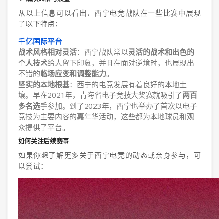
从以上信息可以看出，西宁电竞战队在一些比赛中展现
了以下特点：
千亿国际平台
战术风格相对灵活
：西宁战队常以
灵活的战术和出色的
个人技术
给人留下印象，并且在面对逆境时，也展现出
不错的
临场应变和调整能力
。
坚实的本地根基
：西宁的电竞发展有着良好的本地土
壤。早在2021年，青海省电子竞技大奖赛就吸引了
两百
多名选手
参加。到了2023年，西宁也举办了首次以电子
竞技为主要内容的嘉年华活动，这些都为本地球员和观
众提供了平台。
如何关注后续赛事
如果你想了解更多关于西宁电竞的动态或亲身参与，可
以尝试：