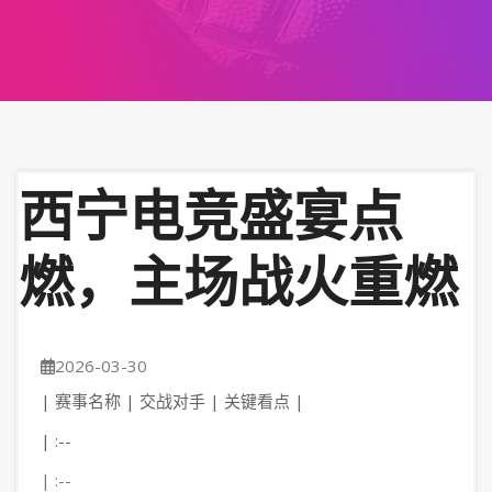
西宁电竞盛宴点
燃，主场战火重燃
2026-03-30
| 赛事名称 | 交战对手 | 关键看点 |
| :--
| :--