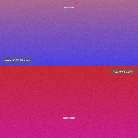
电竞选手退休待遇
电子竞技鬼谷子怎么玩