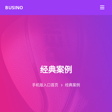
经典案例
手机版入口首页
经典案例